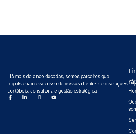
Li
Há mais de cinco décadas, somos parceiros que
rá
impulsionam o sucesso de nossos clientes com soluções
contábeis, consultoria e gestão estratégica.
Ho
Qu
so
Ser
Con